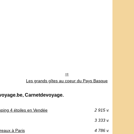
Les grands gîtes au coeur du Pays Basque
evoyage.be, Carnetdevoyage.
mping 4 étoiles en Vendée
2 915 v.
3 333 v.
ureaux à Paris
4 786 v.