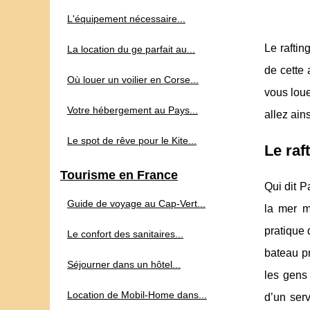
L'équipement nécessaire...
Le raftin
La location du ge parfait au...
de cette 
Où louer un voilier en Corse...
vous lou
Votre hébergement au Pays...
allez ain
Le spot de rêve pour le Kite...
Le raf
Tourisme en France
Qui dit P
Guide de voyage au Cap‑Vert...
la mer m
pratique 
Le confort des sanitaires...
bateau p
Séjourner dans un hôtel...
les gens
Location de Mobil-Home dans...
d’un ser