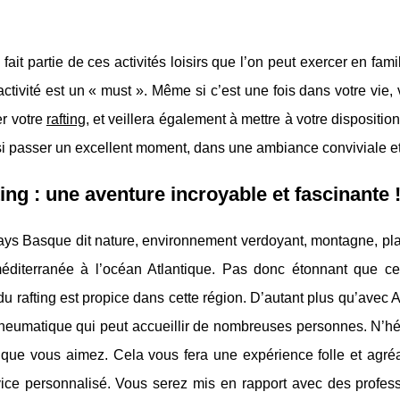
g fait partie de ces activités loisirs que l’on peut exercer en f
activité est un « must ». Même si c’est une fois dans votre vi
er votre
rafting
, et veillera également à mettre à votre dispositi
si passer un excellent moment, dans une ambiance conviviale et
ting : une aventure incroyable et fascinante 
ays Basque dit nature, environnement verdoyant, montagne, plag
éditerranée à l’océan Atlantique. Pas donc étonnant que cet 
du rafting est propice dans cette région. D’autant plus qu’avec 
neumatique qui peut accueillir de nombreuses personnes. N’hés
 que vous aimez. Cela vous fera une expérience folle et agré
vice personnalisé. Vous serez mis en rapport avec des profess