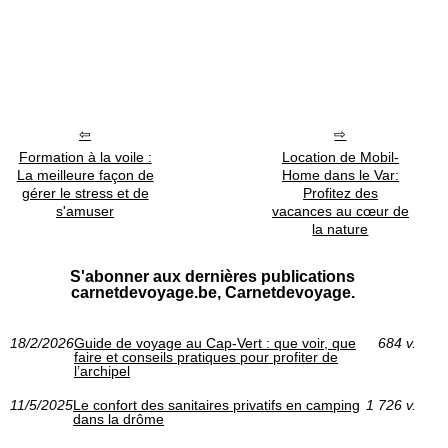
Formation à la voile :
Location de Mobil-
La meilleure façon de
Home dans le Var:
gérer le stress et de
Profitez des
s'amuser
vacances au cœur de
la nature
S'abonner aux dernières publications
carnetdevoyage.be, Carnetdevoyage.
18/2/2026
Guide de voyage au Cap‑Vert : que voir, que
684 v.
faire et conseils pratiques pour profiter de
l’archipel
11/5/2025
Le confort des sanitaires privatifs en camping
1 726 v.
dans la drôme