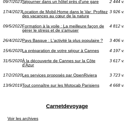
09/7/2023
Séjourner dans un hôtel près d'une gare
2 444 v.
17/4/2023
Location de Mobil-Home dans le Var: Profitez
3 926 v.
des vacances au cœur de la nature
09/5/2022
Formation à la voile : La meilleure façon de
4 812 v.
gérer le stress et de s'amuser
26/4/2022
Pays Basque : L'activité la plus populaire ?
3 406 v.
15/6/2020
La préparation de votre séjour à Cannes
4 197 v.
31/5/2020
À la découverte de Cannes sur la Côte
3 617 v.
d'Azur
17/2/2020
Les services proposés par OpenRiviera
3 723 v.
13/9/2019
Tout connaître sur les Motocab Parisiens
4 668 v.
Carnetdevoyage
Voir les archives