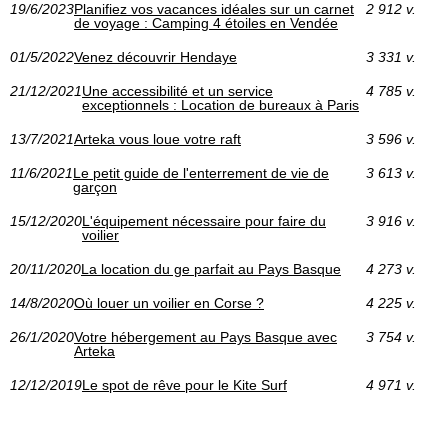
19/6/2023
Planifiez vos vacances idéales sur un carnet
2 912 v.
de voyage : Camping 4 étoiles en Vendée
01/5/2022
Venez découvrir Hendaye
3 331 v.
21/12/2021
Une accessibilité et un service
4 785 v.
exceptionnels : Location de bureaux à Paris
13/7/2021
Arteka vous loue votre raft
3 596 v.
11/6/2021
Le petit guide de l'enterrement de vie de
3 613 v.
garçon
15/12/2020
L'équipement nécessaire pour faire du
3 916 v.
voilier
20/11/2020
La location du ge parfait au Pays Basque
4 273 v.
14/8/2020
Où louer un voilier en Corse ?
4 225 v.
26/1/2020
Votre hébergement au Pays Basque avec
3 754 v.
Arteka
12/12/2019
Le spot de rêve pour le Kite Surf
4 971 v.