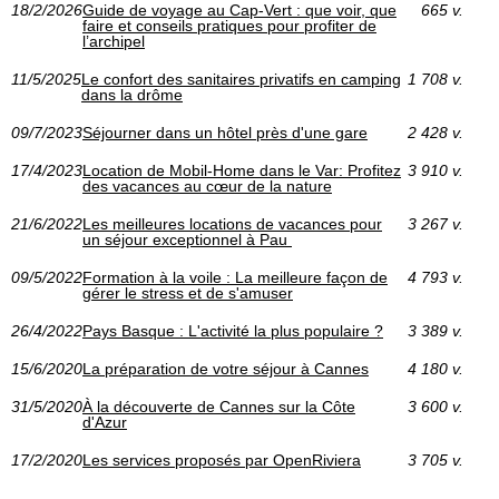
18/2/2026
Guide de voyage au Cap‑Vert : que voir, que
665 v.
faire et conseils pratiques pour profiter de
l’archipel
11/5/2025
Le confort des sanitaires privatifs en camping
1 708 v.
dans la drôme
09/7/2023
Séjourner dans un hôtel près d'une gare
2 428 v.
17/4/2023
Location de Mobil-Home dans le Var: Profitez
3 910 v.
des vacances au cœur de la nature
21/6/2022
Les meilleures locations de vacances pour
3 267 v.
un séjour exceptionnel à Pau
09/5/2022
Formation à la voile : La meilleure façon de
4 793 v.
gérer le stress et de s'amuser
26/4/2022
Pays Basque : L'activité la plus populaire ?
3 389 v.
15/6/2020
La préparation de votre séjour à Cannes
4 180 v.
31/5/2020
À la découverte de Cannes sur la Côte
3 600 v.
d'Azur
17/2/2020
Les services proposés par OpenRiviera
3 705 v.