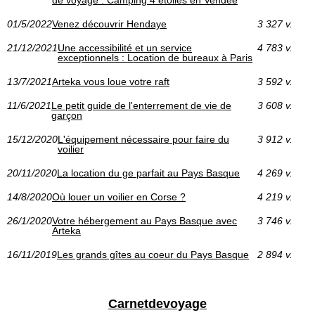
de voyage : Camping 4 étoiles en Vendée
01/5/2022
Venez découvrir Hendaye
3 327 v.
21/12/2021
Une accessibilité et un service
4 783 v.
exceptionnels : Location de bureaux à Paris
13/7/2021
Arteka vous loue votre raft
3 592 v.
11/6/2021
Le petit guide de l'enterrement de vie de
3 608 v.
garçon
15/12/2020
L'équipement nécessaire pour faire du
3 912 v.
voilier
20/11/2020
La location du ge parfait au Pays Basque
4 269 v.
14/8/2020
Où louer un voilier en Corse ?
4 219 v.
26/1/2020
Votre hébergement au Pays Basque avec
3 746 v.
Arteka
16/11/2019
Les grands gîtes au coeur du Pays Basque
2 894 v.
Carnetdevoyage