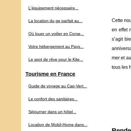
L'équipement nécessaire...
Cette nou
La location du ge parfait au...
en effet
Où louer un voilier en Corse...
s’agit b
Votre hébergement au Pays...
anniversa
mer et a
Le spot de rêve pour le Kite...
tous les 
Tourisme en France
Guide de voyage au Cap‑Vert...
Le confort des sanitaires...
Séjourner dans un hôtel...
Location de Mobil-Home dans...
Rendez