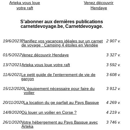
Arteka vous loue
Venez découvrir
votre raft
Hendaye
S'abonner aux dernières publications
carnetdevoyage.be, Carnetdevoyage.
19/6/2023
Planifiez vos vacances idéales sur un carnet
2 907 v.
de voyage : Camping 4 étoiles en Vendée
01/5/2022
Venez découvrir Hendaye
3 327 v.
13/7/2021
Arteka vous loue votre raft
3 592 v.
11/6/2021
Le petit guide de l'enterrement de vie de
3 608 v.
garçon
15/12/2020
L'équipement nécessaire pour faire du
3 912 v.
voilier
20/11/2020
La location du ge parfait au Pays Basque
4 269 v.
14/8/2020
Où louer un voilier en Corse ?
4 219 v.
26/1/2020
Votre hébergement au Pays Basque avec
3 746 v.
Arteka