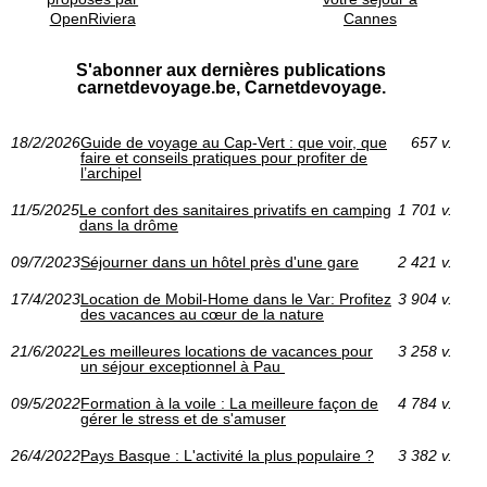
OpenRiviera
Cannes
S'abonner aux dernières publications
carnetdevoyage.be, Carnetdevoyage.
18/2/2026
Guide de voyage au Cap‑Vert : que voir, que
657 v.
faire et conseils pratiques pour profiter de
l’archipel
11/5/2025
Le confort des sanitaires privatifs en camping
1 701 v.
dans la drôme
09/7/2023
Séjourner dans un hôtel près d'une gare
2 421 v.
17/4/2023
Location de Mobil-Home dans le Var: Profitez
3 904 v.
des vacances au cœur de la nature
21/6/2022
Les meilleures locations de vacances pour
3 258 v.
un séjour exceptionnel à Pau
09/5/2022
Formation à la voile : La meilleure façon de
4 784 v.
gérer le stress et de s'amuser
26/4/2022
Pays Basque : L'activité la plus populaire ?
3 382 v.