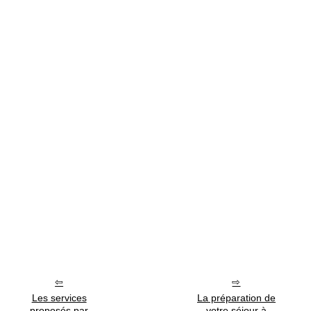
Les services
La préparation de
proposés par
votre séjour à