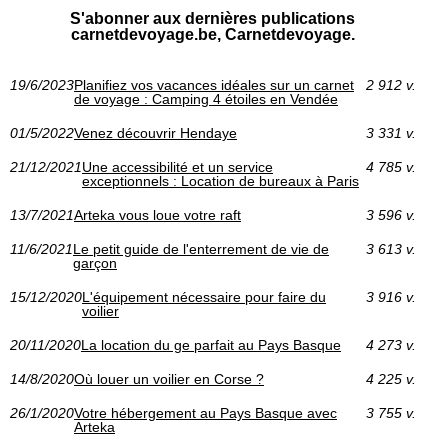
S'abonner aux dernières publications
carnetdevoyage.be, Carnetdevoyage.
19/6/2023
Planifiez vos vacances idéales sur un carnet
2 912 v.
de voyage : Camping 4 étoiles en Vendée
01/5/2022
Venez découvrir Hendaye
3 331 v.
21/12/2021
Une accessibilité et un service
4 785 v.
exceptionnels : Location de bureaux à Paris
13/7/2021
Arteka vous loue votre raft
3 596 v.
11/6/2021
Le petit guide de l'enterrement de vie de
3 613 v.
garçon
15/12/2020
L'équipement nécessaire pour faire du
3 916 v.
voilier
20/11/2020
La location du ge parfait au Pays Basque
4 273 v.
14/8/2020
Où louer un voilier en Corse ?
4 225 v.
26/1/2020
Votre hébergement au Pays Basque avec
3 755 v.
Arteka