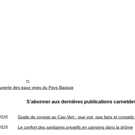
ouverte des eaux vives du Pays Basque
S'abonner aux dernières publications carnetd
2026
Guide de voyage au Cap‑Vert : que voir, que faire et conseils p
2025
Le confort des sanitaires privatifs en camping dans la drôme