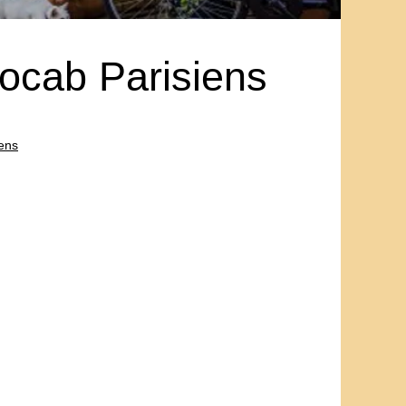
tocab Parisiens
iens