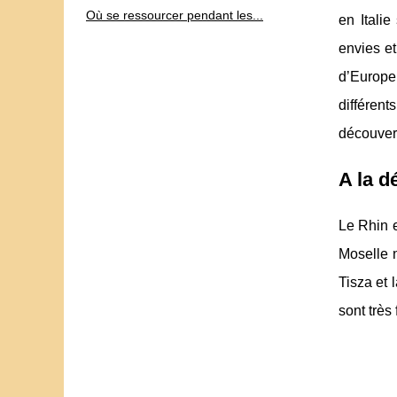
Où se ressourcer pendant les...
en Itali
envies et
d’Europe 
différen
découvert
A la d
Le Rhin e
Moselle 
Tisza et 
sont très