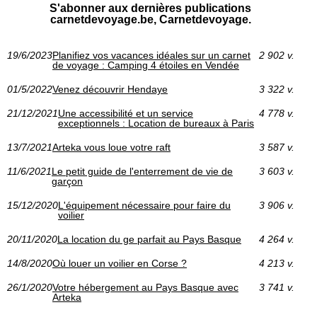
S'abonner aux dernières publications
carnetdevoyage.be, Carnetdevoyage.
19/6/2023
Planifiez vos vacances idéales sur un carnet
2 902 v.
de voyage : Camping 4 étoiles en Vendée
01/5/2022
Venez découvrir Hendaye
3 322 v.
21/12/2021
Une accessibilité et un service
4 778 v.
exceptionnels : Location de bureaux à Paris
13/7/2021
Arteka vous loue votre raft
3 587 v.
11/6/2021
Le petit guide de l'enterrement de vie de
3 603 v.
garçon
15/12/2020
L'équipement nécessaire pour faire du
3 906 v.
voilier
20/11/2020
La location du ge parfait au Pays Basque
4 264 v.
14/8/2020
Où louer un voilier en Corse ?
4 213 v.
26/1/2020
Votre hébergement au Pays Basque avec
3 741 v.
Arteka