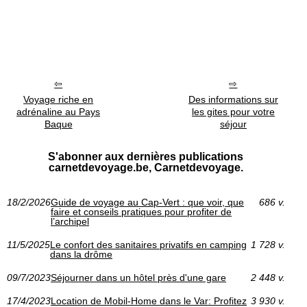
Voyage riche en
Des informations sur
adrénaline au Pays
les gites pour votre
Baque
séjour
S'abonner aux dernières publications
carnetdevoyage.be, Carnetdevoyage.
18/2/2026
Guide de voyage au Cap‑Vert : que voir, que
686 v.
faire et conseils pratiques pour profiter de
l’archipel
11/5/2025
Le confort des sanitaires privatifs en camping
1 728 v.
dans la drôme
09/7/2023
Séjourner dans un hôtel près d'une gare
2 448 v.
17/4/2023
Location de Mobil-Home dans le Var: Profitez
3 930 v.