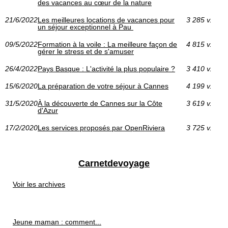
des vacances au cœur de la nature
21/6/2022
Les meilleures locations de vacances pour
3 285 v.
un séjour exceptionnel à Pau
09/5/2022
Formation à la voile : La meilleure façon de
4 815 v.
gérer le stress et de s'amuser
26/4/2022
Pays Basque : L'activité la plus populaire ?
3 410 v.
15/6/2020
La préparation de votre séjour à Cannes
4 199 v.
31/5/2020
À la découverte de Cannes sur la Côte
3 619 v.
d'Azur
17/2/2020
Les services proposés par OpenRiviera
3 725 v.
Carnetdevoyage
Voir les archives
Jeune maman : comment...