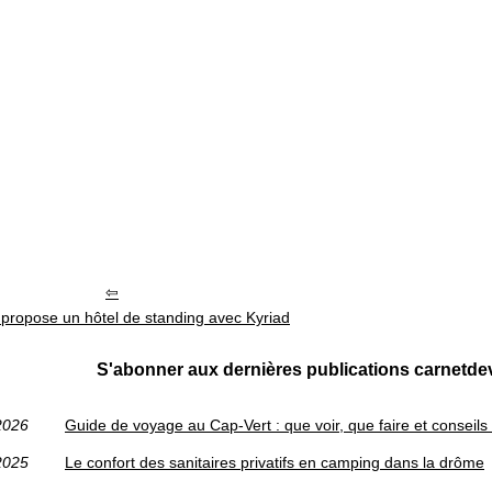
propose un hôtel de standing avec Kyriad
S'abonner aux dernières publications carnetd
2026
Guide de voyage au Cap‑Vert : que voir, que faire et conseils p
2025
Le confort des sanitaires privatifs en camping dans la drôme