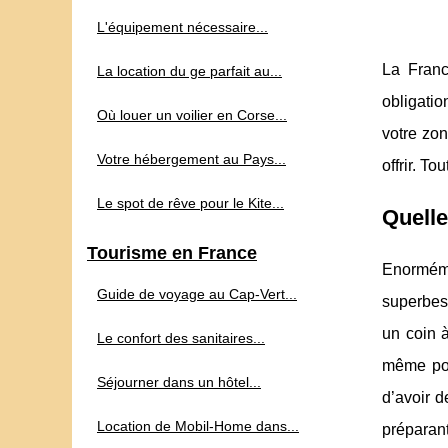
L'équipement nécessaire...
La Franc
La location du ge parfait au...
obligatio
Où louer un voilier en Corse...
votre zo
Votre hébergement au Pays...
offrir. T
Le spot de rêve pour le Kite...
Quelle
Tourisme en France
Enormémen
Guide de voyage au Cap‑Vert...
superbes 
un coin à
Le confort des sanitaires...
même pou
Séjourner dans un hôtel...
d’avoir 
Location de Mobil-Home dans...
préparant